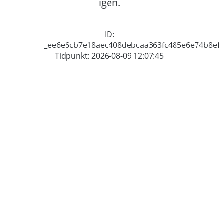
igen.
ID:
_ee6e6cb7e18aec408debcaa363fc485e6e74b8e
Tidpunkt: 2026-08-09 12:07:45