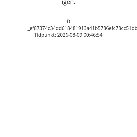
igen.
ID:
_ef87374c34dd618481913a41b5786efc78cc51b
Tidpunkt: 2026-08-09 00:46:54