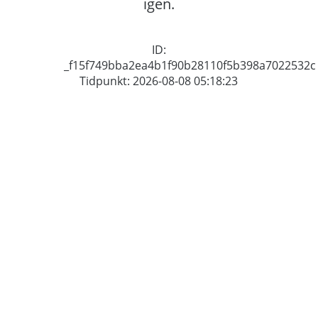
igen.
ID:
_f15f749bba2ea4b1f90b28110f5b398a7022532c
Tidpunkt: 2026-08-08 05:18:23