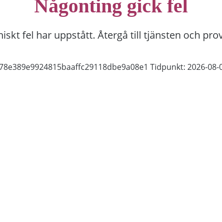
Någonting gick fel
niskt fel har uppstått. Återgå till tjänsten och pro
1e78e389e9924815baaffc29118dbe9a08e1
Tidpunkt: 2026-08-