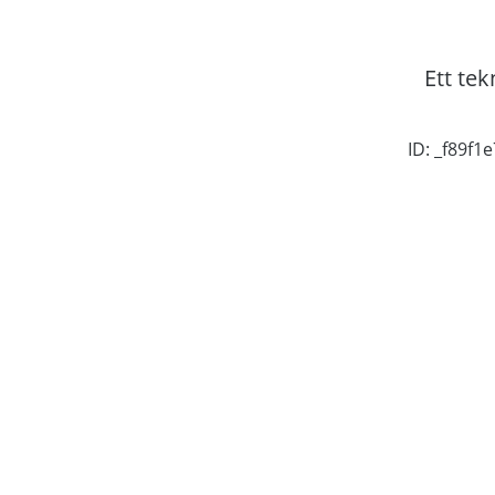
Ett tek
ID: _f89f