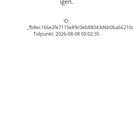
igen.
ID:
_fb8ec166e2fe7115e89c0eb88043d6b0ba66210
Tidpunkt: 2026-08-08 00:02:35