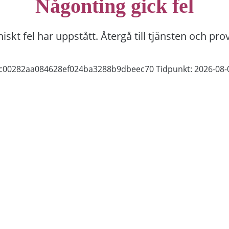
Någonting gick fel
niskt fel har uppstått. Återgå till tjänsten och pro
e2c00282aa084628ef024ba3288b9dbeec70
Tidpunkt: 2026-08-