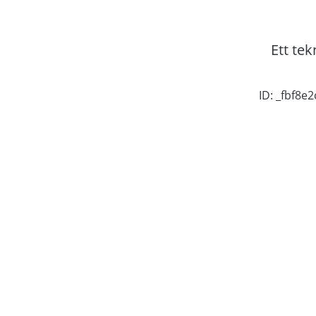
Ett tek
ID: _fbf8