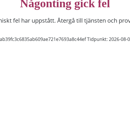
Någonting gick fel
niskt fel har uppstått. Återgå till tjänsten och pro
8fab39fc3c6835ab609ae721e7693a8c44ef
Tidpunkt: 2026-08-0