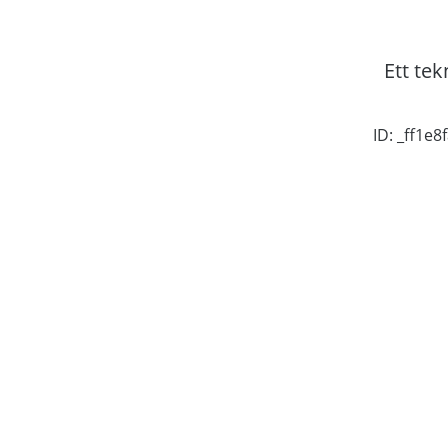
Ett tek
ID: _ff1e