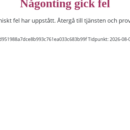
Någonting gick fel
niskt fel har uppstått. Återgå till tjänsten och pro
fdd951988a7dce8b993c761ea033c683b99f
Tidpunkt: 2026-08-