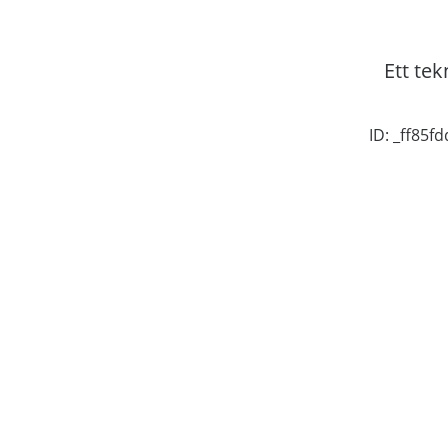
Ett tek
ID: _ff85